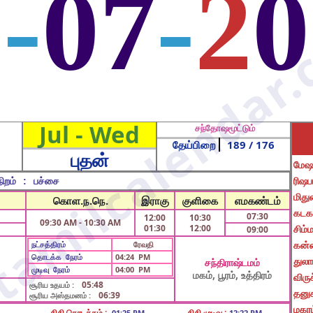
8
-
07
-
2
0
Jul - Wed
சந்தோஷமூட்டும்
தேய்பிறை
189
/ 176
புதன்
மேஷ
ரிஷப
ிறம் :
பச்சை
மிது
கொள.ந.நெ.
இராகு
குளிகை
எமகண்டம்
கடக
07:30
12:00
10:30
09:30 AM - 10:30 AM
01:30
12:00
சிம்ம
09:00
கன்
நட்சத்திரம்
ரேவதி
தொடக்க நேரம்
04:24 PM
துலா
சந்திராஷ்டமம்
முடிவு நேரம்
04:00 PM
மகம், பூரம், உத்திரம்
விருச
05:48
சூரிய உதயம் :
தனுச
06:39
சூரிய அஸ்தமனம் :
மகரம
திதி தொடக்கம் :
திதி முடிவு :
01:25 PM
12:22 PM