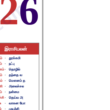
2
6
இராசிபலன்
ம்
-
தூக்கமி
ம்
-
நட்பு
னம்
-
தொழில்
ம்
-
தந்தை வ
ம்
-
மௌனம் த
னி
-
அலைச்சல
ம்
-
நன்மை
்சி
-
தெய்வ அ
ு
-
வாகன யோ
்
-
முயற்சி