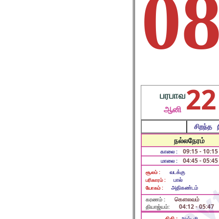
0
22
பரபாவ
ஆனி
சிறந்த ந
நல்லநேரம்
09:15 - 10:15
காலை :
04:45 - 05:45
மாலை :
வடக்கு
சூலம் :
பால்
பரிகாரம் :
அதிகண்டம்
யோகம் :
கௌலவம்
கரணம் :
04:12 - 05:47
தியாஜ்யம்:
திதி :
அஷ்டமி