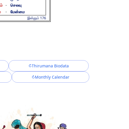
ம்
-
செலவு
்
-
மேன்மை
இன்னும் 176
Thirumana Biodata
Monthly Calendar