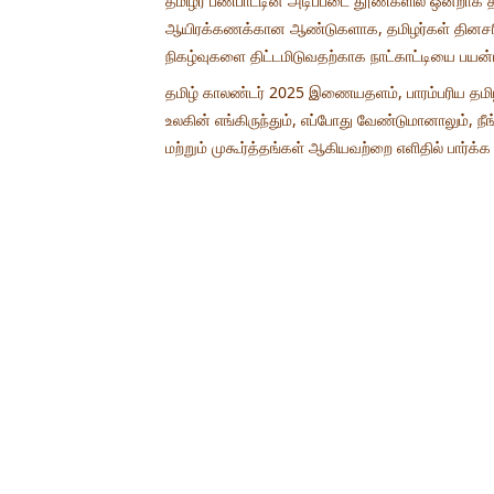
தமிழர் பண்பாட்டின் அடிப்படை தூண்களில் ஒன்றாக தமி
ஆயிரக்கணக்கான ஆண்டுகளாக, தமிழர்கள் தினசரி வா
நிகழ்வுகளை திட்டமிடுவதற்காக நாட்காட்டியை பயன்ப
தமிழ் காலண்டர் 2025 இணையதளம், பாரம்பரிய தமிழ
உலகின் எங்கிருந்தும், எப்போது வேண்டுமானாலும், நீ
மற்றும் முகூர்த்தங்கள் ஆகியவற்றை எளிதில் பார்க்க ம