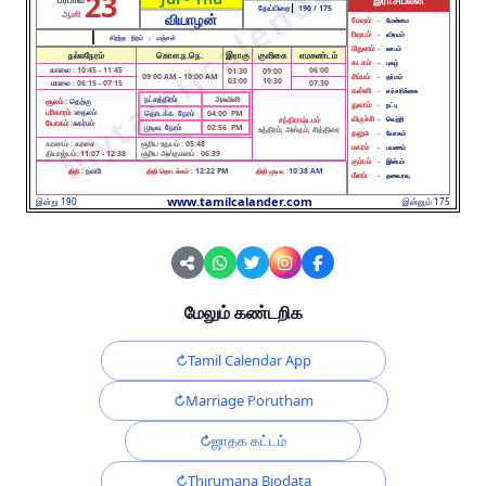
23
இராசிபலன்
தேய்பிறை
190
/ 175
ஆனி
வியாழன்
மேஷம்
-
மேன்மை
ரிஷபம்
-
விரயம்
சிறந்த நிறம் :
மஞ்சள்
மிதுனம்
-
லாபம்
நல்லநேரம்
கொள.ந.நெ.
இராகு
குளிகை
எமகண்டம்
கடகம்
-
புகழ்
காலை :
10:45 - 11:45
06:00
01:30
09:00
09:00 AM - 10:00 AM
சிம்மம்
-
தர்மம்
03:00
10:30
மாலை :
06:15 - 07:15
07:30
கன்னி
-
எச்சரிக்கை
நட்சத்திரம்
அசுவினி
சூலம் :
தெற்கு
துலாம்
-
நட்பு
பரிகாரம் :
தைலம்
தொடக்க நேரம்
04:00 PM
விருச்சி
-
சந்திராஷ்டமம்
வெற்றி
யோகம் :
சுகர்மம்
முடிவு நேரம்
02:56 PM
உத்திரம், அஸ்தம், சித்திரை
தனுசு
-
யோகம்
கரணம் :
கரசை
சூரிய உதயம் :
05:48
மகரம்
-
பயணம்
தியாஜ்யம்:
11:07 - 12:38
சூரிய அஸ்தமனம் :
06:39
கும்பம்
-
இன்பம்
நவமி
12:22 PM
10:38 AM
திதி :
திதி தொடக்கம் :
திதி முடிவு :
மீனம்
-
தனவரவு
www.tamilcalander.com
இன்று 190
இன்னும் 175
மேலும் கண்டறிக
Tamil Calendar App
Marriage Porutham
ஜாதக கட்டம்
Thirumana Biodata