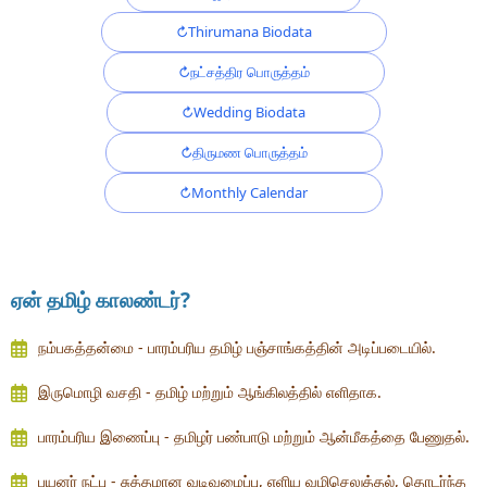
Thirumana Biodata
நட்சத்திர பொருத்தம்
Wedding Biodata
திருமண பொருத்தம்
Monthly Calendar
ஏன் தமிழ் காலண்டர்?
நம்பகத்தன்மை - பாரம்பரிய தமிழ் பஞ்சாங்கத்தின் அடிப்படையில்.
இருமொழி வசதி - தமிழ் மற்றும் ஆங்கிலத்தில் எளிதாக.
பாரம்பரிய இணைப்பு - தமிழர் பண்பாடு மற்றும் ஆன்மீகத்தை பேணுதல்.
பயனர் நட்பு - சுத்தமான வடிவமைப்பு, எளிய வழிசெலுத்தல், தொடர்ந்த