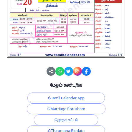
20
இராசிபலன்
தேய்பிறை
187
/ 178
ஆனி
திங்கள்
மேஷம்
-
லாபம்
ரிஷபம்
-
புகழ்
சிறந்த நிறம் :
வெள்ளை
மிதுனம்
-
தர்மம்
நல்லநேரம்
கொள.ந.நெ.
இராகு
குளிகை
எமகண்டம்
கடகம்
-
எச்சரிக்கை
காலை :
06:15 - 07:15
10:30
07:30
01:30
09:30 AM - 10:30 AM
சிம்மம்
-
நட்பு
09:00
03:00
மாலை :
04:45 - 05:45
12:00
கன்னி
-
வெற்றி
நட்சத்திரம்
பூரட்டாதி
சூலம் :
கிழக்கு
துலாம்
-
யோகம்
பரிகாரம் :
தயிர்
தொடக்க நேரம்
03:13 PM
விருச்சி
-
சந்திராஷ்டமம்
பயணம்
யோகம் :
சௌபாக்கியம்
முடிவு நேரம்
04:08 PM
புனர்பூசம், பூசம், ஆயில்யம்
தனுசு
-
இன்பம்
கரணம் :
வணிசை
சூரிய உதயம் :
05:47
மகரம்
-
தனவரவு
தியாஜ்யம்:
இல்லை
சூரிய அஸ்தமனம் :
06:39
கும்பம்
-
மகிழ்ச்
சஷ்டி
01:31 PM
01:47 PM
திதி :
திதி தொடக்கம் :
திதி முடிவு :
மீனம்
-
செலவு
www.tamilcalander.com
இன்று 187
இன்னும் 178
மேலும் கண்டறிக
Tamil Calendar App
Marriage Porutham
ஜாதக கட்டம்
Thirumana Biodata