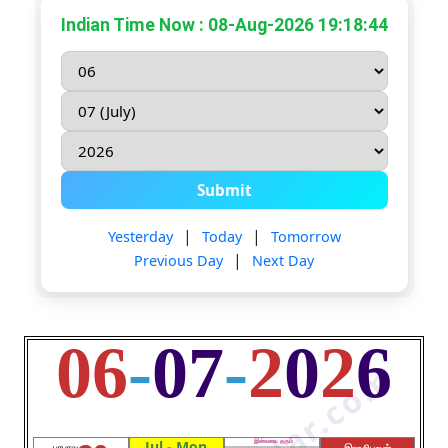
Indian Time Now : 08-Aug-2026 19:18:44
TN Govt Holidays
Submit
|
|
Yesterday
Today
Tomorrow
|
Previous Day
Next Day
06
-
07
-
2
0
2
6
Jul - Mon
இன்சுவை தரும்
பரபாவ