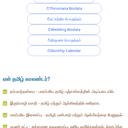
Thirumana Biodata
நட்சத்திர பொருத்தம்
Wedding Biodata
திருமண பொருத்தம்
Monthly Calendar
ஏன் தமிழ் காலண்டர்?
நம்பகத்தன்மை - பாரம்பரிய தமிழ் பஞ்சாங்கத்தின் அடிப்படையில்.
இருமொழி வசதி - தமிழ் மற்றும் ஆங்கிலத்தில் எளிதாக.
பாரம்பரிய இணைப்பு - தமிழர் பண்பாடு மற்றும் ஆன்மீகத்தை பேணுதல்.
பயனர் நட்பு - சுத்தமான வடிவமைப்பு, எளிய வழிசெலுத்தல், தொடர்ந்த