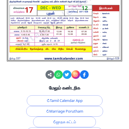
திருநெல்வேலி பாபநாசநாதர் கோயில் - குழந்தை வரம், தீர்க்க சுமங்கலி அருள் கிட்டும் ஆலயம்.
17
12
DEC - WED
ஜமாஅத்துல் ஆகிர்
விசுவாவசு
இராசிபலன்
கார்த்திகை
வளர்பிறை
337 / 028
புதன்
மேஷம்
-
அலைச்சல்
ரிஷபம்
-
அன்பு
வளர். திரயோதசி 09.54 (கா. 10.13) பரணி 26.19 (மா. 04.47) தியாஜ் 54.16 சித்த 26.19 மேல்
அமிர்த. திருக்கார்த்திகை. திருவண்ணாமலை தீபம். கார்த்திகை விரதம். கரிநாள். திருவண்ணாமலை
மிதுனம்
-
களிப்பு
அருணாச்சல நாயகர் ஜோதி ஸ்வரூபமாய் மஹாதீப ஜோதி தரிசனம்.
கடகம்
-
அமைதி
நல்லநேரம்
கொள.ந.நெ.
இராகு
குளிகை
எமகண்டம்
சிம்மம்
-
தடங்கல்
காலை :
9.15-10.15
10.45-11.45
12.00
10.30
07.30
கன்னி
-
உயர்வு
01.30
12.00
09.00
மாலை :
4.45-5.45
6.30-7.30
துலாம்
-
சுகம்
சூலம் :
வடக்கு
விருச்சிக லக்கனம்
விருச்சி
-
சந்திராஷ்டமம்
நேர்மை
பரிகாரம் :
பால்
இருப்பு நா. 2 . வி. 21
ஹஸ்தம் சித்திரை
தனுசு
-
சினம்
கரணம் :
6-7.30
சூரிய உதயம் :
6.15
மகரம்
-
விவேகம்
மிகப்பெரிய நோக்கத்தை விட மிக சிறிய செயல் மேலானது
கும்பம்
-
நன்மை
மீனம்
-
உதவி
www.tamilcalander.com
இன்று 337
இன்னும் 028
மேலும் கண்டறிக
Tamil Calendar App
Marriage Porutham
ஜாதக கட்டம்