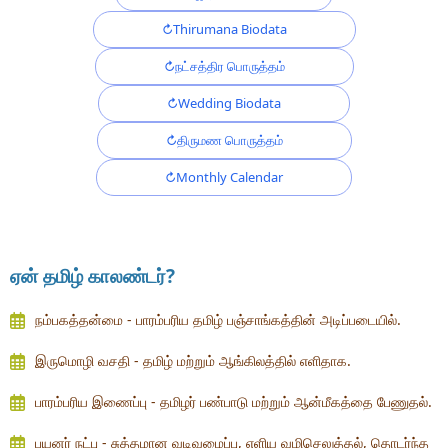
Thirumana Biodata
நட்சத்திர பொருத்தம்
Wedding Biodata
திருமண பொருத்தம்
Monthly Calendar
ஏன் தமிழ் காலண்டர்?
நம்பகத்தன்மை - பாரம்பரிய தமிழ் பஞ்சாங்கத்தின் அடிப்படையில்.
இருமொழி வசதி - தமிழ் மற்றும் ஆங்கிலத்தில் எளிதாக.
பாரம்பரிய இணைப்பு - தமிழர் பண்பாடு மற்றும் ஆன்மீகத்தை பேணுதல்.
பயனர் நட்பு - சுத்தமான வடிவமைப்பு, எளிய வழிசெலுத்தல், தொடர்ந்த