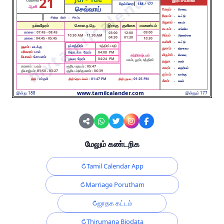
21
இராசிபலன்
தேய்பிறை
188
/ 177
ஆனி
செவ்வாய்
மேஷம்
-
செலவு
ரிஷபம்
-
கூட்டு
சிறந்த நிறம் :
சிவப்பு
மிதுனம்
-
லாபம்
நல்லநேரம்
கொள.ந.நெ.
இராகு
குளிகை
எமகண்டம்
கடகம்
-
பாக்கிய
காலை :
07:45 - 08:45
09:00
03:00
12:00
10:30 AM - 11:30 AM
சிம்மம்
-
அலைச்சல
04:30
01:30
மாலை :
04:45 - 05:45
10:30
கன்னி
-
கூட்டு
நட்சத்திரம்
உத்திரட்டாதி
சூலம் :
வடக்கு
துலாம்
-
உற்சாகம
பரிகாரம் :
பால்
தொடக்க நேரம்
04:08 PM
விருச்சி
-
சந்திராஷ்டமம்
செலவு
யோகம் :
சோபனம்
முடிவு நேரம்
04:24 PM
மகம், பூரம், உத்திரம்
தனுசு
-
சுகம்
கரணம் :
பவம்
சூரிய உதயம் :
05:47
மகரம்
-
தைரியம்
தியாஜ்யம்:
01:50 - 03:27
சூரிய அஸ்தமனம் :
06:39
கும்பம்
-
வாக்கு
சப்தமி
01:47 PM
01:25 PM
திதி :
திதி தொடக்கம் :
திதி முடிவு :
மீனம்
-
சுகம்
www.tamilcalander.com
இன்று 188
இன்னும் 177
மேலும் கண்டறிக
Tamil Calendar App
Marriage Porutham
ஜாதக கட்டம்
Thirumana Biodata