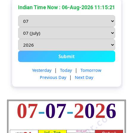
Indian Time Now : 06-Aug-2026 11:15:21
TN Govt Holidays
Submit
|
|
Yesterday
Today
Tomorrow
|
Previous Day
Next Day
07
-
07
-
2
0
2
6
Jul - Tue
உற்சாகம் தரும்
பரபாவ